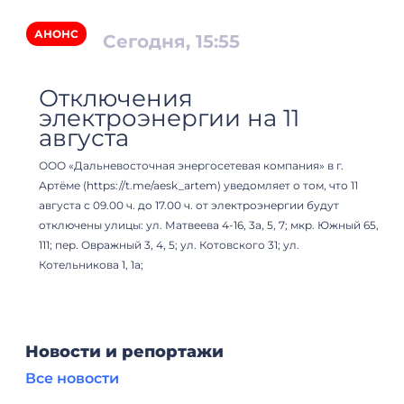
АНОНС
А
Сегодня, 15:55
Отключения
электроэнергии на 11
августа
ООО «Дальневосточная энергосетевая компания» в г.
О
Артёме (https://t.me/aesk_artem) уведомляет о том, что 11
Ар
августа с 09.00 ч. до 17.00 ч. от электроэнергии будут
ав
отключены улицы: ул. Матвеева 4-16, 3а, 5, 7; мкр. Южный 65,
от
111; пер. Овражный 3, 4, 5; ул. Котовского 31; ул.
11
Котельникова 1, 1а;
Ко
Новости и репортажи
Все новости