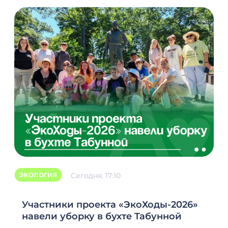
ЭКОЛОГИЯ
Сегодня, 17:10
З
А
Участники проекта «ЭкоХоды-2026»
навели уборку в бухте Табунной
П