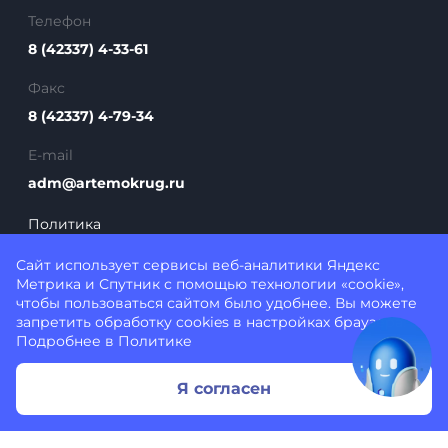
Телефон
8 (42337) 4-33-61
Факс
8 (42337) 4-79-34
E-mail
adm@artemokrug.ru
Политика
конфиденциальности
Сайт использует сервисы веб-аналитики
Яндекс
Метрика
и Спутник с помощью технологии «cookie»,
чтобы пользоваться сайтом было удобнее. Вы можете
запретить обработку cookies в настройках браузера.
Подробнее в
Политике
692760, Приморский край, г. Артем, ул. Кирова, д.
Я согласен
48